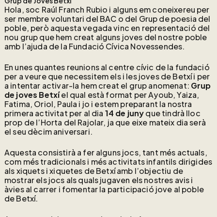
Grup de Joves Betxí
Hola, soc Raúl Franch Rubio i alguns em coneixereu per
ser membre voluntari del BAC o del Grup de poesia del
poble, però aquesta vegada vinc en representació del
nou grup que hem creat alguns joves del nostre poble
amb l’ajuda de la Fundació Cívica Novessendes.
En unes quantes reunions al centre cívic de la fundació
per a veure que necessitem els i les joves de Betxí i per
a intentar activar-la hem creat el grup anomenat:
Grup
de joves Betxí
el qual està format per Ayoub, Yaiza,
Fatima, Oriol, Paula i jo i estem preparant la nostra
primera activitat per al dia
14 de juny
que tindrà lloc
prop de l’Horta del Rajolar, ja que eixe mateix dia serà
el seu dècim aniversari.
Aquesta consistirà a fer alguns jocs, tant més actuals,
com més tradicionals i més activitats infantils dirigides
als xiquets i xiquetes de Betxí amb l’objectiu de
mostrar els jocs als quals jugaven els nostres avis i
àvies al carrer i fomentar la participació jove al poble
de Betxí.