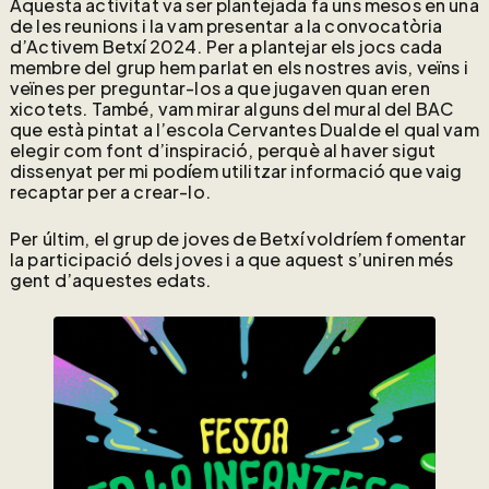
Aquesta activitat va ser plantejada fa uns mesos en una
de les reunions i la vam presentar a la convocatòria
d’Activem Betxí 2024. Per a plantejar els jocs cada
membre del grup hem parlat en els nostres avis, veïns i
veïnes per preguntar-los a que jugaven quan eren
xicotets. També, vam mirar alguns del mural del BAC
que està pintat a l’escola Cervantes Dualde el qual vam
elegir com font d’inspiració, perquè al haver sigut
dissenyat per mi podíem utilitzar informació que vaig
recaptar per a crear-lo.
Per últim, el grup de joves de Betxí voldríem fomentar
la participació dels joves i a que aquest s’uniren més
gent d’aquestes edats.