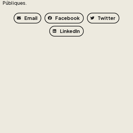
Públiques.
Email
Facebook
Twitter
LinkedIn
Altres notícies
VISC! Lab a l’Horta del Rajolar
Llegir més