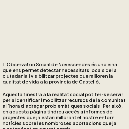
L’Observatori Social de Novessendes és una eina
que ens permet detectar necessitats locals de la
ciutadania i visibilitzar projectes que milloren la
qualitat de vida a la província de Castelló.
Aquesta finestra a la realitat social pot fer-se servir
per a identificar i mobilitzar recursos de la comunitat
a l’hora d’adreçar problemàtiques socials. Per això,
en aquesta pàgina tindreu accés a informes de
projectes que ja estan millorant el nostre entorn i
notícies sobre les nombroses aportacions que ja
s’estan fent en aquest sentit.